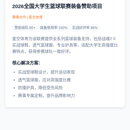
2026全国大学生篮球联赛装备赞助项目
赛事合作 | 星空体育
赞助球队 80+
装备使用率 100%
实战好评率 96%
星空体育为该联赛提供全系列篮球装备支持，包括战魂2.0
实战球鞋、透气篮球服、专业护具等，适配大学生高强度比
赛特点，获得参赛球队一致好评。
核心解决方案：
实战型球鞋设计，提升运动表现
透气篮球服，应对高强度比赛
防撞护具，降低受伤风险
赛事专属定制，提升品牌影响力