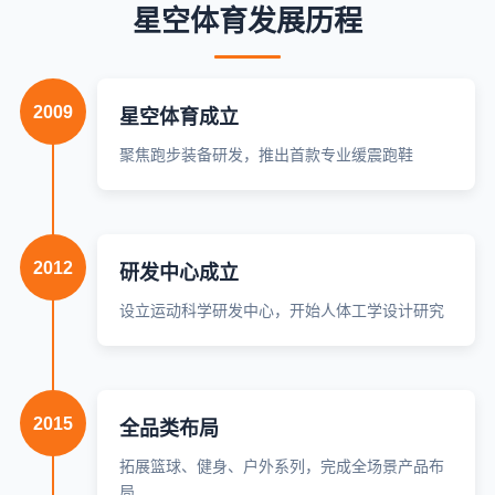
星空体育发展历程
2009
星空体育成立
聚焦跑步装备研发，推出首款专业缓震跑鞋
2012
研发中心成立
设立运动科学研发中心，开始人体工学设计研究
2015
全品类布局
拓展篮球、健身、户外系列，完成全场景产品布
局