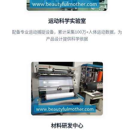
运动科学实验室
配备专业运动捕捉设备，累计采集100万+人体运动数据，为
产品设计提供科学依据
材料研发中心