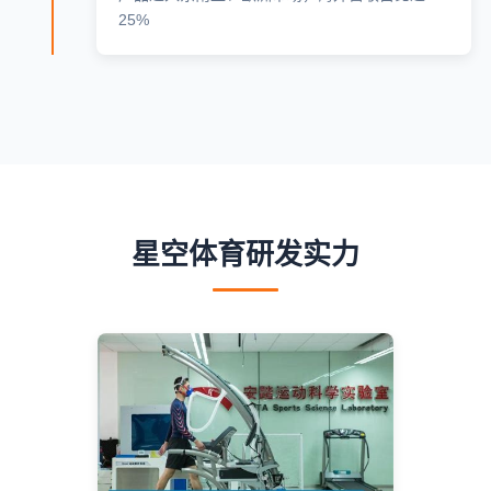
25%
星空体育研发实力