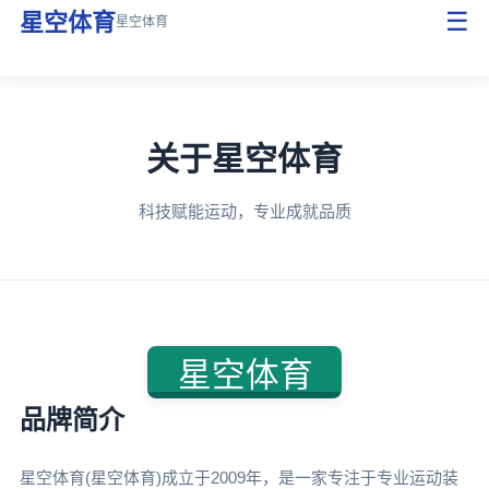
☰
星空体育
星空体育
关于星空体育
科技赋能运动，专业成就品质
品牌简介
星空体育(星空体育)成立于2009年，是一家专注于专业运动装